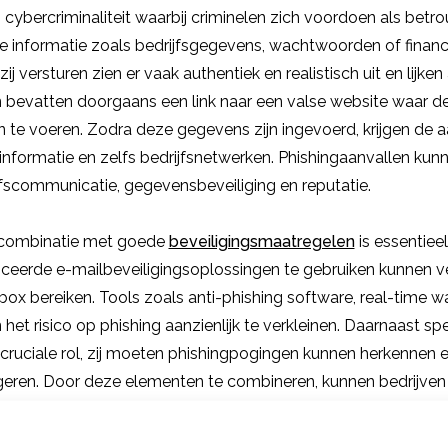
cybercriminaliteit waarbij criminelen zich voordoen als betr
e informatie zoals bedrijfsgegevens, wachtwoorden of financ
zij versturen zien er vaak authentiek en realistisch uit en lijke
en bevatten doorgaans een link naar een valse website waar 
te voeren. Zodra deze gegevens zijn ingevoerd, krijgen de a
informatie en zelfs bedrijfsnetwerken. Phishingaanvallen kun
fscommunicatie, gegevensbeveiliging en reputatie.
n combinatie met goede
beveiligingsmaatregelen
is essentiee
eerde e-mailbeveiligingsoplossingen te gebruiken kunnen v
nbox bereiken. Tools zoals anti-phishing software, real-time
het risico op phishing aanzienlijk te verkleinen. Daarnaast sp
cruciale rol, zij moeten phishingpogingen kunnen herkennen 
geren. Door deze elementen te combineren, kunnen bedrijve
en tegen de gevolgen van phishing.