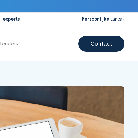
an
experts
Persoonlijke
aanpak
Contact
 TendenZ