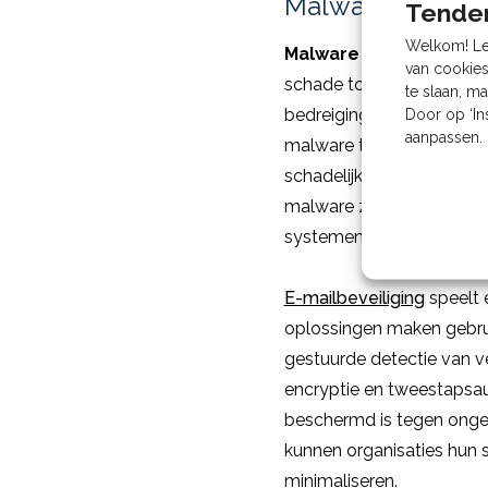
Malware en e-m
Tenden
Welkom! Leu
Malware
is een afkorting
van cookies
schade toe te brengen a
te slaan, m
bedreigingen voor e-mail
Door op ‘In
aanpassen. 
malware te verspreiden. H
schadelijke websites opge
malware zich in het netwe
systemen, met vergaande g
E-mailbeveiliging
speelt 
oplossingen maken gebrui
gestuurde detectie van 
encryptie en tweestapsaut
beschermd is tegen ongeo
kunnen organisaties hun
minimaliseren.