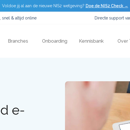
Voldoe jij al aan de nieuwe NIS2 wetgeving?
Doe de NIS2 Check →
, snel & altijd online
Directe support v
Branches
Onboarding
Kennisbank
Over
d e-