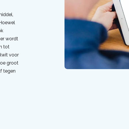
iddel,
. Hoewel
ok
ier wordt
n tot
lwit voor
hoe groot
lf tegen