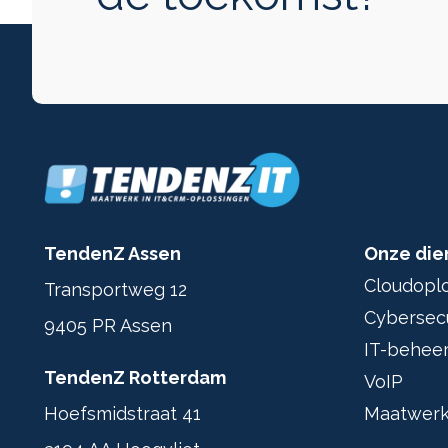
TendenZ Assen
Onze die
Cloudopl
Transportweg 12
Cybersecu
9405 PR Assen
IT-behee
TendenZ Rotterdam
VoIP
Hoefsmidstraat 41
Maatwerk