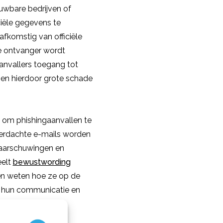
ouwbare bedrijven of
iële gegevens te
n afkomstig van officiële
de ontvanger wordt
anvallers toegang tot
nen hierdoor grote schade
l om phishingaanvallen te
erdachte e-mails worden
 waarschuwingen en
eelt
bewustwording
en weten hoe ze op de
n hun communicatie en