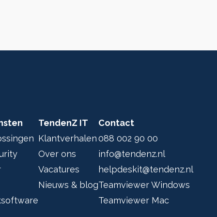
nsten
TendenZ IT
Contact
ossingen
Klantverhalen
088 002 90 00
rity
Over ons
info@tendenz.nl
r
Vacatures
helpdeskit@tendenz.nl
Nieuws & blog
Teamviewer Windows
software
Teamviewer Mac