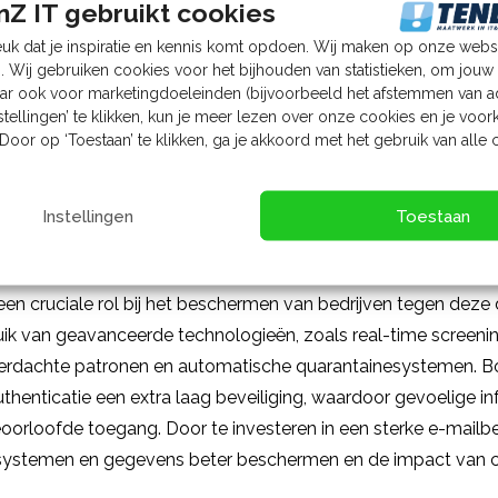
ailbeheer
Z IT gebruikt cookies
k dat je inspiratie en kennis komt opdoen. Wij maken op onze webs
 van ‘malicious software’ en is een schadelijke software die 
. Wij gebruiken cookies voor het bijhouden van statistieken, om jou
an computersystemen, gegevens of netwerken. Het vormt ee
aar ook voor marketingdoeleinden (bijvoorbeeld het afstemmen van ad
beveiliging, omdat cybercriminelen e-mails vaak als toegan
stellingen’ te klikken, kun je meer lezen over onze cookies en je voo
Door op ‘Toestaan’ te klikken, ga je akkoord met het gebruik van alle 
ierbij worden bijvoorbeeld geïnfecteerde bijlagen meegestuur
nomen in de mail. Zodra een ontvanger (on)bewust op zo’n bijl
rk verspreiden. Hierdoor krijgen cybercriminelen toegang tot
Instellingen
Toestaan
evolgen zoals datadiefstal, systeemverstoring of zelfs volle
een cruciale rol bij het beschermen van bedrijven tegen deze
k van geavanceerde technologieën, zoals real-time screening
verdachte patronen en automatische quarantainesystemen. B
henticatie een extra laag beveiliging, waardoor gevoelige in
orloofde toegang. Door te investeren in een sterke e-mailbev
 systemen en gegevens beter beschermen en de impact van 