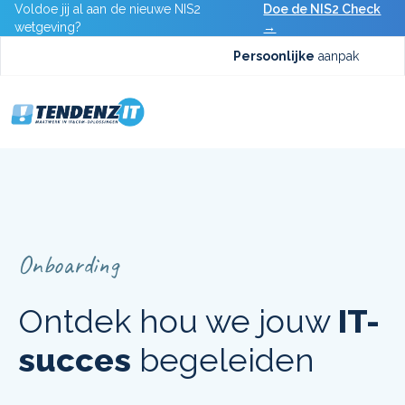
Voldoe jij al aan de nieuwe NIS2
Doe de NIS2 Check
wetgeving?
→
Persoonlijke
aanpak
Onboarding
Ontdek hou we jouw
IT-
succes
begeleiden