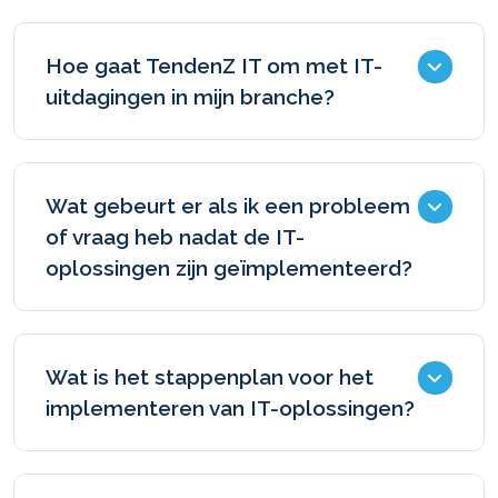
Hoe gaat TendenZ IT om met IT-
uitdagingen in mijn branche?
Onze dienstverlening begint met een
grondige analyse van jouw
Wat gebeurt er als ik een probleem
behoeften, specifieke doelen en
of vraag heb nadat de IT-
huidige IT-infrastructuur. Hierop
oplossingen zijn geïmplementeerd?
baseren we niet alleen technische
oplossingen, maar ook strategisch
Onze helpdesk, in samenwerking met
advies dat specifiek is afgestemd op
jouw vaste IT-consultant, staat altijd
jouw branche en bedrijfsprocessen.
Wat is het stappenplan voor het
voor je klaar. We geloven in
implementeren van IT-oplossingen?
klantgericht support, wat betekent
dat je als klant bepaalt wanneer een
Ons stappenplan omvat een grondige
ticket of IT-vraagstuk als 'opgelost'
IT-scan, advies en offerte,