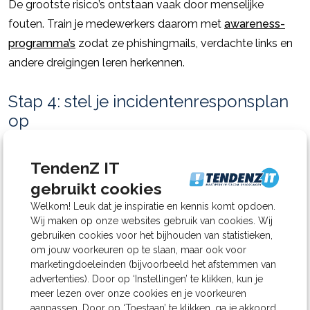
De grootste risico’s ontstaan vaak door menselijke
fouten. Train je medewerkers daarom met
awareness-
programma’s
zodat ze phishingmails, verdachte links en
andere dreigingen leren herkennen.
Stap 4: stel je incidentenresponsplan
op
NIS2 verplicht dat ernstige incidenten binnen 24 uur
TendenZ IT
worden gemeld. Dat kan alleen als duidelijk is wie
gebruikt cookies
waarvoor verantwoordelijk is. Leg vast hoe je een incident
Welkom! Leuk dat je inspiratie en kennis komt opdoen.
herkent, wie actie onderneemt en hoe je de schade
Wij maken op onze websites gebruik van cookies. Wij
beperkt. Daarnaast is het belangrijk om dit plan
gebruiken cookies voor het bijhouden van statistieken,
regelmatig te checken en bij te werken.
om jouw voorkeuren op te slaan, maar ook voor
marketingdoeleinden (bijvoorbeeld het afstemmen van
advertenties). Door op ‘Instellingen’ te klikken, kun je
Stap 5: maak duidelijke afspraken met
meer lezen over onze cookies en je voorkeuren
partners
aanpassen. Door op ‘Toestaan’ te klikken, ga je akkoord