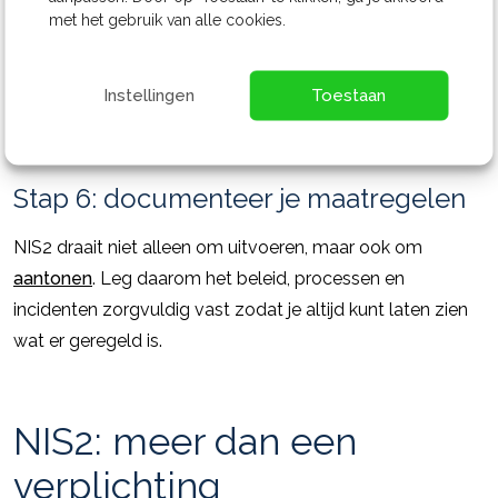
met het gebruik van alle cookies.
Werk je samen met IT-partners of leveranciers? Zorg dat
beveiliging, monitoring en verantwoordelijkheden goed
Instellingen
Toestaan
zijn vastgelegd. Op deze manier voorkom je
misverstanden en beperk je de impact van een aanval.
Stap 6: documenteer je maatregelen
NIS2 draait niet alleen om uitvoeren, maar ook om
aantonen
. Leg daarom het beleid, processen en
incidenten zorgvuldig vast zodat je altijd kunt laten zien
wat er geregeld is.
NIS2: meer dan een
verplichting