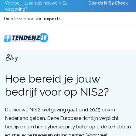
Voldoe jij al aan de nieuwe NIS2
Doe de NIS2 Check
wetgeving?
→
Directe support van
experts
Blog
Hoe bereid je jouw
bedrijf voor op NIS2?
De nieuwe NIS2-wetgeving gaat eind 2025 ook in
Nederland gelden. Deze Europese richtlijn verplicht
bedrijven om hun cybersecurity beter op orde te hebben
en sneller te reageren op incidenten. Voor veel