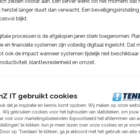
h zelden vooraf aan. Een server werkt tot het moment dat hij 
t herstel langer duurt dan verwacht. Een beveiligingsinstelling
esvol blijkt.
gitale processen is de afgelopen jaren sterk toegenomen. Pla
 en financiële systemen zijn volledig digitaal ingericht. Dat 
oot ook de impact wanneer systemen tijdelijk niet beschikbaar z
roductiviteit, klanttevredenheid en omzet.
-check voor een mkb-bedri
Z IT gebruikt cookies
k dat je inspiratie en kennis komt opdoen. Wij maken op onze webs
. Wij gebruiken cookies voor het bijhouden van statistieken, om jou
aar ook voor marketingdoeleinden (bijvoorbeeld het afstemmen van ad
hnische audit zijn die alleen voor IT-specialisten begrijpelijk
stellingen’ te klikken, kun je meer lezen over onze cookies en je voo
e staat, waar de grootste risico’s zitten en welke verbeteringen 
Door op ‘Toestaan’ te klikken, ga je akkoord met het gebruik van alle 