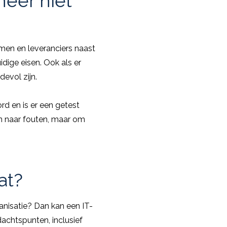
neer niet
emen en leveranciers naast
dige eisen. Ook als er
evol zijn.
rd en is er een getest
n naar fouten, maar om
at?
ganisatie? Dan kan een IT-
dachtspunten, inclusief