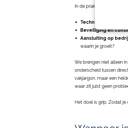
In de praktijk kijken wij daa
Technische inrichtin
Beveiliging en contin
Aansluiting op bedr
waarin je groeit?
We brengen niet alleen in
onderscheid tussen direct
vakjargon, maar een held
waar zit juist geen probl
Het doel is grip. Zodat 