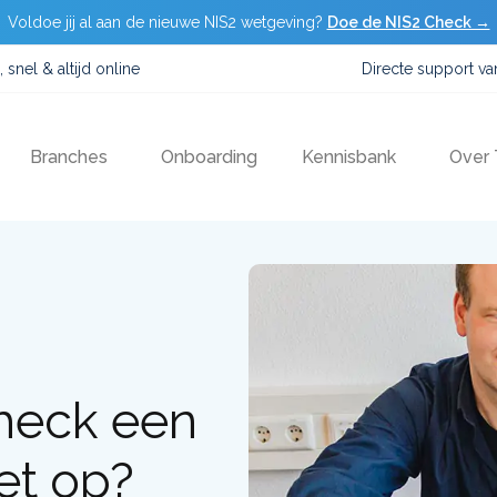
Voldoe jij al aan de nieuwe NIS2 wetgeving?
Doe de NIS2 Check →
, snel & altijd online
Directe support v
Branches
Onboarding
Kennisbank
Over
check een
et op?