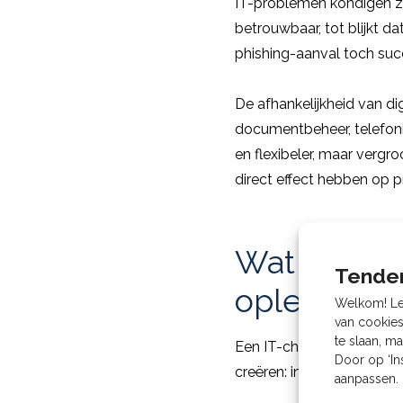
IT-problemen kondigen zic
betrouwbaar, tot blijkt da
phishing-aanval toch succ
De afhankelijkheid van di
documentbeheer, telefonie
en flexibeler, maar vergr
direct effect hebben op p
Wat een IT
Tenden
oplevert
Welkom! Leu
van cookies
te slaan, m
Een IT-check moet geen tec
Door op ‘In
creëren: inzicht in waar j
aanpassen. 