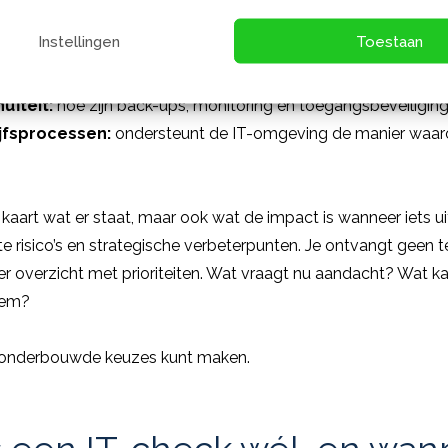
rbij altijd naar drie niveaus:
Instellingen
Toestaan
g:
hoe is de infrastructuur opgebouwd en waar zitten kwets
uïteit:
hoe zijn back-ups, monitoring en toegangsbeveiliging
ijfsprocessen:
ondersteunt de IT-omgeving de manier waarop
 kaart wat er staat, maar ook wat de impact is wanneer iets u
e risico’s en strategische verbeterpunten. Je ontvangt geen t
er overzicht met prioriteiten. Wat vraagt nu aandacht? Wat 
eem?
je onderbouwde keuzes kunt maken.