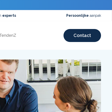
an
experts
Persoonlijke
aanpak
Contact
 TendenZ