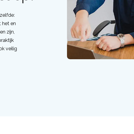
zelfde:
 het en
n zijn,
raktijk
k veilig