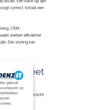
uitvalt. Een back-up lijkt
 oogt correct, totdat een
nning, CRM,
maakt werken efficiënter
ijn. Eén storing kan
jf concreet
ites gebruik
w voorkeuren op
vertenties).
 is. Het doel is overzicht
rkeuren
prioriteit hebben.
cookies.