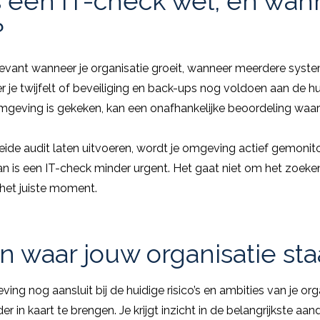
 een IT-check wél, en wan
?
levant wanneer je organisatie groeit, wanneer meerdere syst
 je twijfelt of beveiliging en back-ups nog voldoen aan de hui
mgeving is gekeken, kan een onafhankelijke beoordeling waard
eide audit laten uitvoeren, wordt je omgeving actief gemonito
n is een IT-check minder urgent. Het gaat niet om het zoeke
 het juiste moment.
n waar jouw organisatie sta
ving nog aansluit bij de huidige risico’s en ambities van je or
 in kaart te brengen. Je krijgt inzicht in de belangrijkste aan