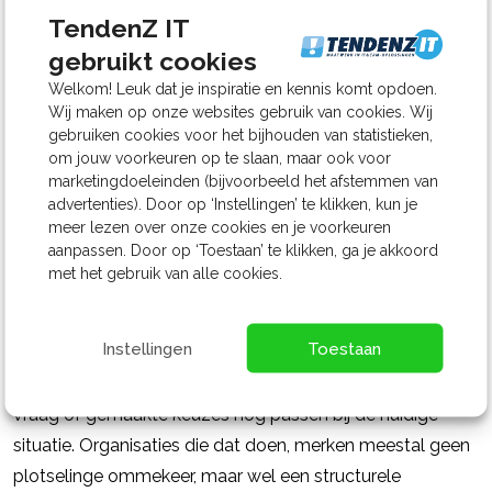
zich verantwoordelijk
TendenZ IT
Verweven met dagelijkse werkzaamheden, waardoor
gebruikt cookies
ze als ‘normaal’ worden ervaren.
Welkom! Leuk dat je inspiratie en kennis komt opdoen.
Wij maken op onze websites gebruik van cookies. Wij
Dit resulteert erin dat de vraag verschuift van “werkt het?”
gebruiken cookies voor het bijhouden van statistieken,
naar “helpt het ons nog vooruit?”.
om jouw voorkeuren op te slaan, maar ook voor
marketingdoeleinden (bijvoorbeeld het afstemmen van
advertenties). Door op ‘Instellingen’ te klikken, kun je
meer lezen over onze cookies en je voorkeuren
Wat bewust omgaan met
aanpassen. Door op ‘Toestaan’ te klikken, ga je akkoord
met het gebruik van alle cookies.
IT oplevert
Instellingen
Toestaan
Bewust omgaan met IT betekent niet dat alles meteen
anders moet. Het begint met regelmatig stilstaan bij de
vraag of gemaakte keuzes nog passen bij de huidige
situatie. Organisaties die dat doen, merken meestal geen
plotselinge ommekeer, maar wel een structurele