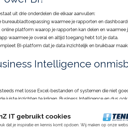
taat uit drie onderdelen die elkaar aanvullen:
e bureaubladtoepassing waarmee je rapporten en dashboard
 online platform waarop je rapporten kan delen en waarmee
pp waarmee je overal en altijd toegang hebt tot je data.
leet BI-platform dat je data inzichtelijk en bruikbaar maakt
iness Intelligence onmisba
 steeds met losse Excel-bestanden of systemen die niet go
e juiste inzichten te krijgen. Business Intelligence en dus oo
dat alle informatie samenkomt op één plek.
k:
geen versnipperde data meer
Z IT gebruikt cookies
altijd actuele cijfers bij de hand
k dat je inspiratie en kennis komt opdoen. Wij maken op onze webs