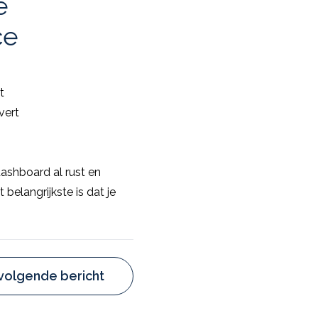
e
ce
t
vert
dashboard al rust en
 belangrijkste is dat je
volgende bericht