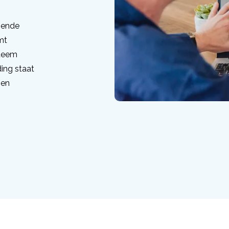
oende
mt
steem
ing staat
 en