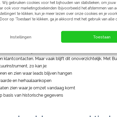
sen:
rapporten worden periodiek vernieuwd zonder handmat
. Wij gebruiken cookies voor het bijhouden van statistieken, om jou
aar ook voor marketingdoeleinden (bijvoorbeeld het afstemmen van ad
l wie toegang heeft en werk eenvoudig samen aan rapporte
stellingen’ te klikken, kun je meer lezen over onze cookies en je voo
n:
stuurt op feiten in plaats van gevoel
Door op ‘Toestaan’ te klikken, ga je akkoord met het gebruik van alle 
:
Power BI groeit mee met je organisatie
Power BI en CRM grip op j
Instellingen
Toestaan
iken een CRM-systeem. Daarin staat waardevolle commerciël
n klantcontacten. Maar vaak blijft dit onoverzichtelijk. Met B
uurinstrument, zo kan je:
eren en zien waar leads blijven hangen
ntwaarde en herhaalaankopen
laten zien waar je omzet vandaag komt
p basis van historische gegevens