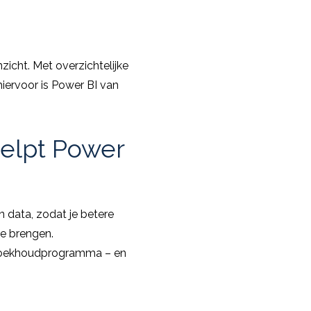
zicht. Met overzichtelijke
hiervoor is Power BI van
helpt Power
n data, zodat je betere
te brengen.
e boekhoudprogramma – en