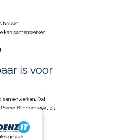
s bouwt.
 je kan samenwerken.
.
ar is voor
ed samenwerken. Dat
k Power BI doorbreekt dit
ites gebruik