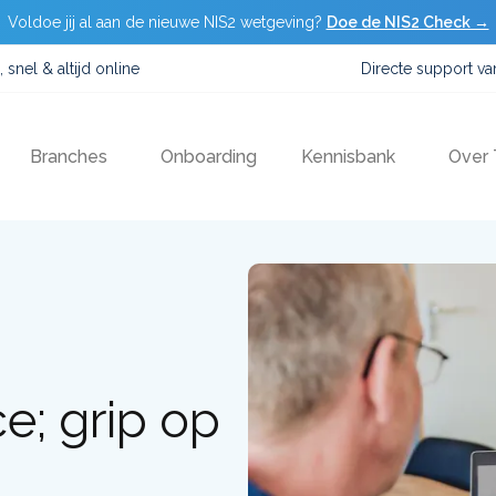
Voldoe jij al aan de nieuwe NIS2 wetgeving?
Doe de NIS2 Check →
, snel & altijd online
Directe support v
Branches
Onboarding
Kennisbank
Over
e; grip op