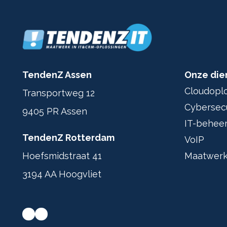
TendenZ Assen
Onze die
Cloudopl
Transportweg 12
Cybersecu
9405 PR Assen
IT-behee
TendenZ Rotterdam
VoIP
Hoefsmidstraat 41
Maatwerk
3194 AA Hoogvliet