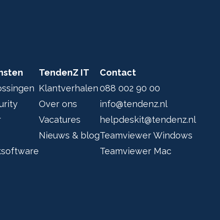
nsten
TendenZ IT
Contact
ossingen
Klantverhalen
088 002 90 00
rity
Over ons
info@tendenz.nl
r
Vacatures
helpdeskit@tendenz.nl
Nieuws & blog
Teamviewer Windows
software
Teamviewer Mac