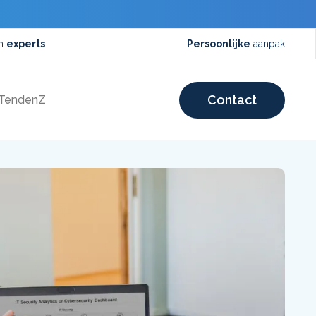
an
experts
Persoonlijke
aanpak
Contact
 TendenZ