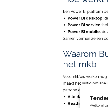
Een Power Bi platform bes
Power BI desktop:
d
Power BI service:
het
Power BI mobile:
de a
Samen vormen ze een comp
Waarom Bus
het mkb
Veel mkb’ers werken nog
maakt het lastig om snel d
patroon en zorgt ervoor 
Alle data op één ple
Tenden
Realtime inzichten:
Welkom! Leu