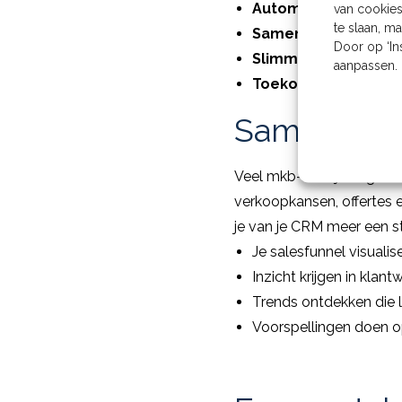
Automatisch verver
van cookies
te slaan, m
Samenwerken:
bepaa
Door op ‘In
Slimme beslissinge
aanpassen. 
Toekomstbestendig
Samen met 
Veel mkb-bedrijven gebru
verkoopkansen, offertes e
je van je CRM meer een st
Je salesfunnel visualis
Inzicht krijgen in kla
Trends ontdekken die 
Voorspellingen doen o