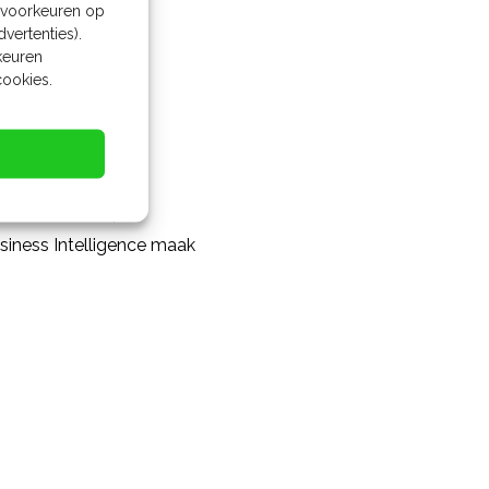
ig werk
w voorkeuren op
vertenties).
n
rkeuren
cookies.
e data
e data: leads,
usiness Intelligence maak