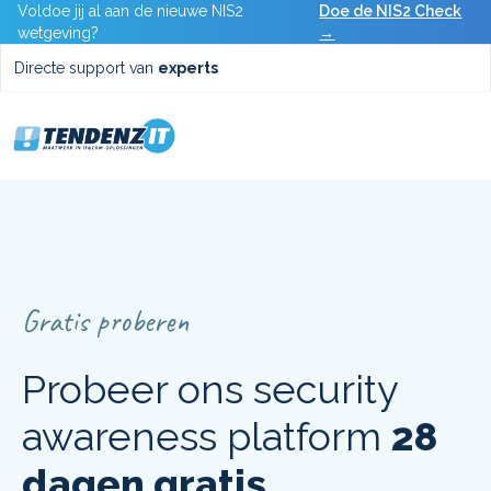
Voldoe jij al aan de nieuwe NIS2
Doe de NIS2 Check
wetgeving?
→
Directe support van
experts
Gratis proberen
Probeer ons security
awareness platform
28
dagen gratis