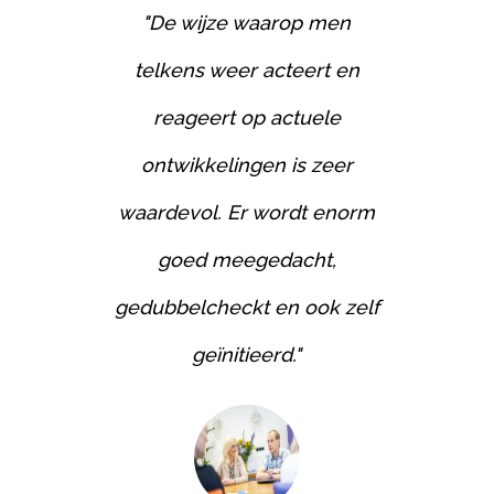
"De wijze waarop men
"Ze zijn 
telkens weer acteert en
wordt er
reageert op actuele
geschake
ontwikkelingen is zeer
is vervo
waardevol. Er wordt enorm
vold
goed meegedacht,
besproke
gedubbelcheckt en ook zelf
ik echt n
geïnitieerd."
Busine