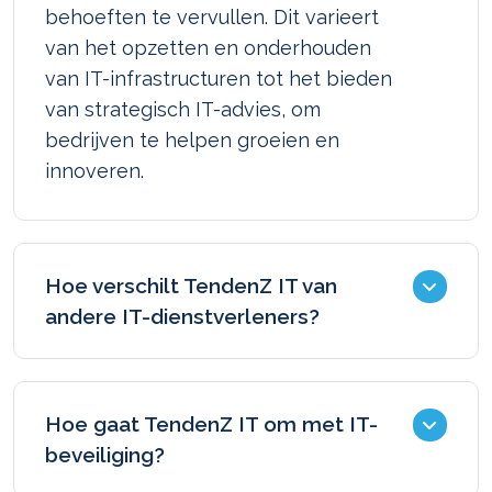
behoeften te vervullen. Dit varieert
van het opzetten en onderhouden
van IT-infrastructuren tot het bieden
van strategisch IT-advies, om
bedrijven te helpen groeien en
innoveren.
Hoe verschilt TendenZ IT van
andere IT-dienstverleners?
Wij onderscheiden ons door onze
klantgerichte benadering. We
Hoe gaat TendenZ IT om met IT-
fungeren als een verlengstuk van je
beveiliging?
organisatie, wat betekent dat we