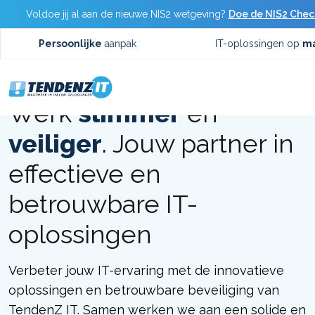
Voldoe jij al aan de nieuwe NIS2 wetgeving?
Doe de NIS2 Che
Persoonlijke
aanpak
IT-oplossingen op
maat
Werk
slimmer
en
veiliger
. Jouw partner in
effectieve en
betrouwbare IT-
oplossingen
Verbeter jouw IT-ervaring met de innovatieve
oplossingen en betrouwbare beveiliging van
TendenZ IT. Samen werken we aan een solide en