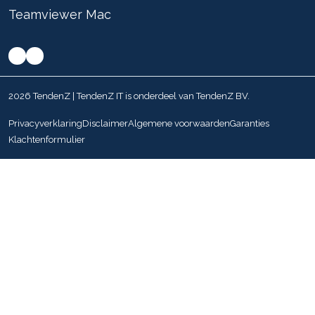
Teamviewer Mac
2026 TendenZ | TendenZ IT is onderdeel van TendenZ BV.
Privacyverklaring
Disclaimer
Algemene voorwaarden
Garanties
Klachtenformulier